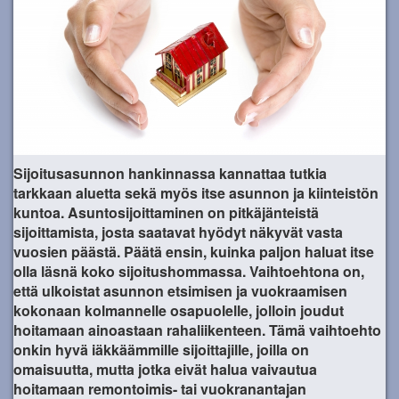
Sijoitusasunnon hankinnassa kannattaa tutkia
tarkkaan aluetta sekä myös itse asunnon ja kiinteistön
kuntoa. Asuntosijoittaminen on pitkäjänteistä
sijoittamista, josta saatavat hyödyt näkyvät vasta
vuosien päästä. Päätä ensin, kuinka paljon haluat itse
olla läsnä koko sijoitushommassa. Vaihtoehtona on,
että ulkoistat asunnon etsimisen ja vuokraamisen
kokonaan kolmannelle osapuolelle, jolloin joudut
hoitamaan ainoastaan rahaliikenteen. Tämä vaihtoehto
onkin hyvä iäkkäämmille sijoittajille, joilla on
omaisuutta, mutta jotka eivät halua vaivautua
hoitamaan remontoimis- tai vuokranantajan