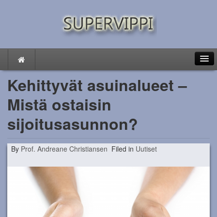
Kehittyvät asuinalueet –
Mistä ostaisin
Oma talous
sijoitusasunnon?
Lainaa talon ostamiseen
By
Prof. Andreane Christiansen
Filed in
Uutiset
Säästämisen tärkeys
Keinoja nopean rahan ansaitsemiseen