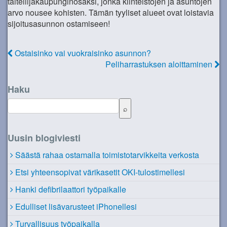
taiteilijakaupunginosaksi, jonka kiinteistöjen ja asuntojen
arvo nousee kohisten. Tämän tyyliset alueet ovat loistavia
sijoitusasunnon ostamiseen!
Ostaisinko vai vuokraisinko asunnon?
Peliharrastuksen aloittaminen
Haku
Uusin blogiviesti
Säästä rahaa ostamalla toimistotarvikkeita verkosta
Etsi yhteensopivat värikasetit OKI-tulostimellesi
Hanki defibrilaattori työpaikalle
Edulliset lisävarusteet iPhonellesi
Turvallisuus työpaikalla