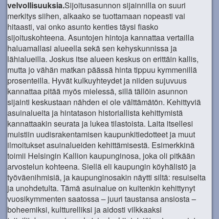
velvollisuuksia.
Sijoitusasunnon sijainnilla on suuri
merkitys siihen, alkaako se tuottamaan nopeasti vai
hitaasti, vai onko asunto kenties täysi fiasko
sijoituskohteena. Asuntojen hintoja kannattaa vertailla
haluamallasi alueella sekä sen kehyskunnissa ja
lähialueilla. Joskus itse alueen keskus on erittäin kallis,
mutta jo vähän matkan päässä hinta tippuu kymmenillä
prosenteilla. Hyvät kulkuyhteydet ja niiden sujuvuus
kannattaa pitää myös mielessä, sillä tällöin asunnon
sijainti keskustaan nähden ei ole välttämätön. Kehittyviä
asuinalueita ja hintatason historiallista kehittymistä
kannattaakin seurata ja lukea tilastoista. Laita itsellesi
muistiin uudisrakentamisen kaupunkitiedotteet ja muut
ilmoitukset asuinalueiden kehittämisestä. Esimerkkinä
toimii Helsingin Kallion kaupunginosa, joka oli pitkään
arvostelun kohteena. Siellä eli kaupungin köyhälistö ja
työväenihmisiä, ja kaupunginosakin näytti siltä: resuiselta
ja unohdetulta. Tämä asuinalue on kuitenkin kehittynyt
vuosikymmenten saatossa – juuri taustansa ansiosta –
boheemiksi, kultturelliksi ja aidosti vilkkaaksi