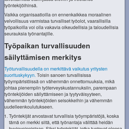
työntekijöihinsä.
Vaikka organisaatioilla on ennenkaikkea moraalinen
velvollisuus varmistaa turvalliset työolot, vaarallisilla
työpaikoilla voi olla vakavia oikeudellisia ja taloudellisia
seurauksia työnantajille.
Työpaikan turvallisuuden
säilyttämisen merkitys
Työturvallisuudella on merkittävä vaikutus yritysten
suorituskykyyn.
Toisin sanoen turvallisissa
työympäristöissä on vähemmän onnettomuuksia, mikä
johtaa pienempiin työterveyskustannuksiin, parempaan
työntekijöiden säilyttämiseen ja tyytyväisyyteen,
vähemmän työntekijöiden seisokkeihin ja vähemmän
uudelleenkoulutukseen.
Työntekijät arvostavat turvallisia työympäristöjä, koska
tämä on merkki siitä, että työnantaja välittää heidän
hyvinvoinnistaan. Siksi työntekijät, jotka tuntevat olonsa