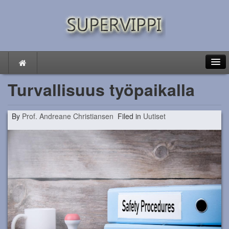
Turvallisuus työpaikalla
By
Prof. Andreane Christiansen
Filed in
Uutiset
Oma talous
Lainaa talon ostamiseen
Säästämisen tärkeys
Keinoja nopean rahan ansaitsemiseen