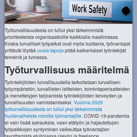
Työturvallisuudesta on tullut yksi tärkeimmistä
prioriteeteista organisaatioille kaikkialla maailmassa.
Koska turvalliset työpaikat ovat myös tuottavia, työnantajat
yrittävät löytää
uusia tapoja
pitää kaikenlaiset työntekijät
terveinä ja turvassa.
Työturvallisuus määritelmä
Työntekijöiden turvallisuudella tarkoitetaan turvallisen
työympäristön, turvallisten laitteiden, toimintaperiaatteiden
ja menettelyjen tarjoamista työntekijöiden terveyden ja
turvallisuuden varmistamiseksi.
Vuonna 2020
työturvallisuudesta on tullut yksi tärkeimmistä
huolenaiheista monille työnantajille
. COVID-19-pandemia
ei vain lisää sairauksia, vaan etätyön ja hajautettujen
työpaikkojen syntyminen vaikeuttaa työnantajien
tavoittamista etulinjassa oleviin ja freelance