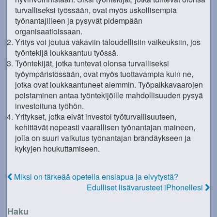
turvalliseksi työssään, ovat myös uskollisempia
työnantajilleen ja pysyvät pidempään
organisaatioissaan.
Yritys voi joutua vakaviin taloudellisiin vaikeuksiin, jos
työntekijä loukkaantuu työssä.
Työntekijät, jotka tuntevat olonsa turvalliseksi
työympäristössään, ovat myös tuottavampia kuin ne,
jotka ovat loukkaantuneet aiemmin. Työpaikkavaarojen
poistaminen antaa työntekijöille mahdollisuuden pysyä
investoituna työhön.
Yritykset, jotka eivät investoi työturvallisuuteen,
kehittävät nopeasti vaarallisen työnantajan maineen,
jolla on suuri vaikutus työnantajan brändäykseen ja
kykyjen houkuttamiseen.
Miksi on tärkeää opetella ensiapua ja elvytystä?
Edulliset lisävarusteet iPhonellesi
Haku